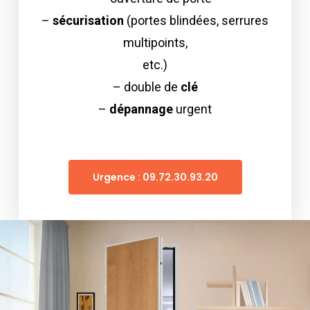
–
sécurisation
(portes blindées, serrures
multipoints,
etc.)
– double de
clé
–
dépannage
urgent
Urgence : 09.72.30.93.20