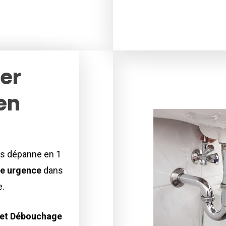
er
en
s dépanne en 1
ne urgence
dans
e.
 et Débouchage