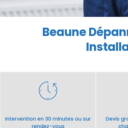
Beaune Dépann
Instal
Hit enter to search or ESC to close
Intervention en 30 minutes ou sur
Devis gra
rendez-vous
cha