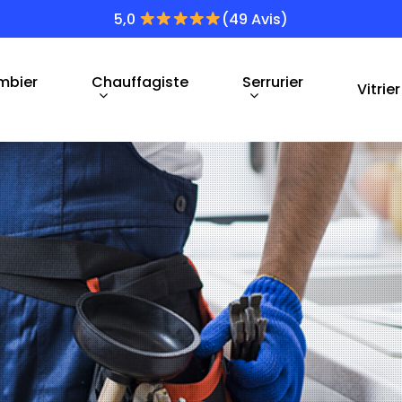
5,0
(49 Avis)
mbier
Chauffagiste
Serrurier
Vitrier