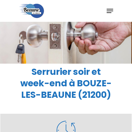
Hit enter to search or ESC to close
Serrurier soir et
week-end à BOUZE-
LES-BEAUNE (21200)