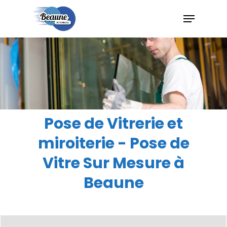
Hit enter to search or ESC to close
Pose de Vitrerie et
miroiterie - Pose de
Vitre Sur Mesure à
Beaune